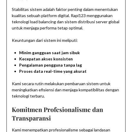
Stabilitas sistem adalah faktor penting dalam menentukan
kualitas sebuah platform digital. Rapi123 menggunakan
teknologi load balancing dan sistem distribusi server global
untuk menjaga performa tetap optimal.
Keuntungan dari sistem ini meliputi:
Minim gangguan saat jam sibuk
Kecepatan akses konsisten
Pengalaman pengguna tanpa lag
Proses data real-time yang akurat
Kami secara rutin melakukan pembaruan sistem untuk
meningkatkan efisiensi dan menjaga kompatibilitas dengan
teknologi terbaru.
Komitmen Profesionalisme dan
Transparansi
Kami menempatkan profesionalisme sebagai landasan