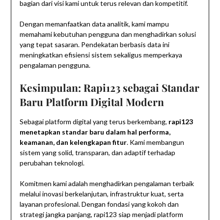
bagian dari visi kami untuk terus relevan dan kompetitif.
Dengan memanfaatkan data analitik, kami mampu
memahami kebutuhan pengguna dan menghadirkan solusi
yang tepat sasaran. Pendekatan berbasis data ini
meningkatkan efisiensi sistem sekaligus memperkaya
pengalaman pengguna.
Kesimpulan: Rapi123 sebagai Standar
Baru Platform Digital Modern
Sebagai platform digital yang terus berkembang,
rapi123
menetapkan standar baru dalam hal performa,
keamanan, dan kelengkapan fitur
. Kami membangun
sistem yang solid, transparan, dan adaptif terhadap
perubahan teknologi.
Komitmen kami adalah menghadirkan pengalaman terbaik
melalui inovasi berkelanjutan, infrastruktur kuat, serta
layanan profesional. Dengan fondasi yang kokoh dan
strategi jangka panjang, rapi123 siap menjadi platform