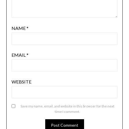
NAME
*
EMAIL
*
WEBSITE
Save my name, email, and website in this browser for the next
time I comment.