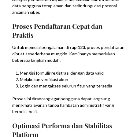
data pengguna tetap aman dan terlindungi dari potensi
ancaman siber.
Proses Pendaftaran Cepat dan
Praktis
Untuk memulai pengalaman di
rapi123
, proses pendaftaran
dibuat sesederhana mungkin. Kami hanya memerlukan
beberapa langkah mudah:
Mengisi formulir registrasi dengan data valid
Melakukan verifikasi akun
Login dan mengakses seluruh fitur yang tersedia
Proses ini dirancang agar pengguna dapat langsung
menikmati layanan tanpa hambatan administratif yang
berbelit-belit.
Optimasi Performa dan Stabilitas
Platform