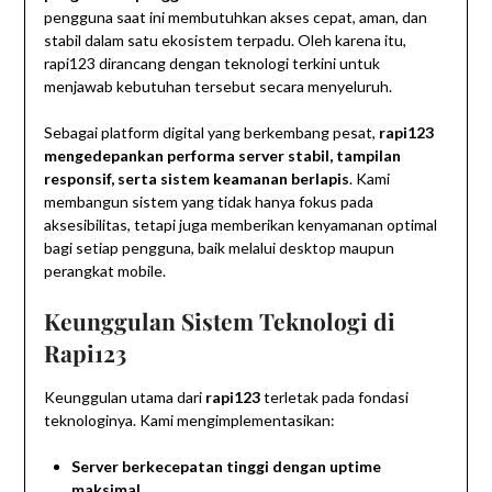
pengguna saat ini membutuhkan akses cepat, aman, dan
stabil dalam satu ekosistem terpadu. Oleh karena itu,
rapi123 dirancang dengan teknologi terkini untuk
menjawab kebutuhan tersebut secara menyeluruh.
Sebagai platform digital yang berkembang pesat,
rapi123
mengedepankan performa server stabil, tampilan
responsif, serta sistem keamanan berlapis
. Kami
membangun sistem yang tidak hanya fokus pada
aksesibilitas, tetapi juga memberikan kenyamanan optimal
bagi setiap pengguna, baik melalui desktop maupun
perangkat mobile.
Keunggulan Sistem Teknologi di
Rapi123
Keunggulan utama dari
rapi123
terletak pada fondasi
teknologinya. Kami mengimplementasikan:
Server berkecepatan tinggi dengan uptime
maksimal