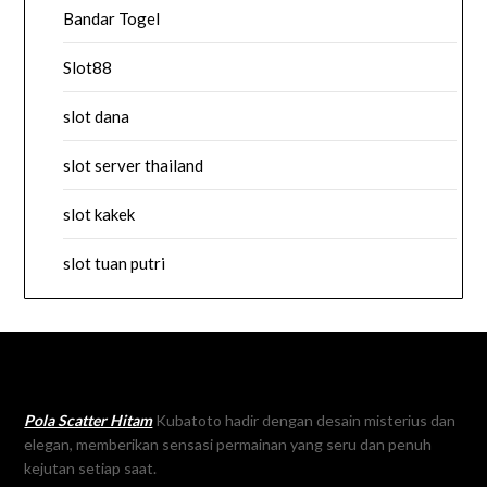
Bandar Togel
Slot88
slot dana
slot server thailand
slot kakek
slot tuan putri
Pola Scatter Hitam
Kubatoto hadir dengan desain misterius dan
elegan, memberikan sensasi permainan yang seru dan penuh
kejutan setiap saat.