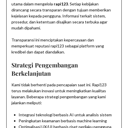
utama dalam mengelola
rapi123
. Setiap kebijakan
dirancang secara transparan dengan tujuan memberikan
kejelasan kepada pengguna. Informasi terkait sistem,
prosedur, dan ketentuan disajikan secara terbuka agar
mudah dipahami.
Transparansi ini menciptakan kepercayaan dan
memperkuat reputasi rapi123 sebagai platform yang
kredibel dan dapat diandalkan.
Strategi Pengembangan
Berkelanjutan
Kami tidak berhenti pada pencapaian saat ini. Rapi123
terus melakukan inovasi untuk meningkatkan kualitas
layanan. Beberapa strategi pengembangan yang kami
jalankan meliputi:
Integrasi teknologi berbasis AI untuk analisis sistem
Peningkatan keamanan berbasis machine learning
Optimalisasi UX/UI berbasis riset perilaku pengguna